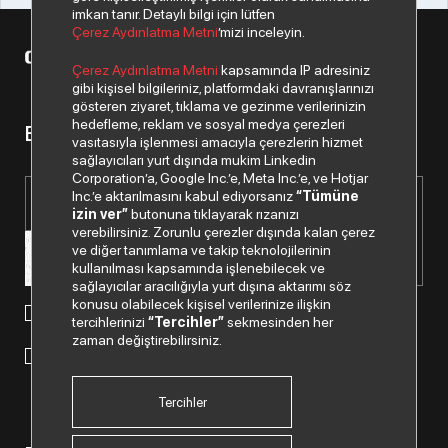
imkan tanır. Detaylı bilgi için lütfen
Çerez Aydınlatma Metni
’mizi inceleyin.
© 2026 Copyright Datagate A.Ş. Tüm hakları saklıdır.
Çerez Aydınlatma Metni
kapsamında IP adresiniz
gibi kişisel bilgileriniz, platformdaki davranışlarınızı
gösteren ziyaret, tıklama ve gezinme verilerinizin
hedefleme, reklam ve sosyal medya çerezleri
Bizden haberiniz olsun.
vasıtasıyla işlenmesi amacıyla çerezlerin hizmet
sağlayıcıları yurt dışında mukim Linkedin
Corporation’a, Google Inc.’e, Meta Inc.’e, ve Hotjar
Inc.’e aktarılmasını kabul ediyorsanız
“Tümüne
izin ver”
butonuna tıklayarak rızanızı
verebilirsiniz. Zorunlu çerezler dışında kalan çerez
ve diğer tanımlama ve takip teknolojilerinin
kullanılması kapsamında işlenebilecek ve
sağlayıcılar aracılığıyla yurt dışına aktarımı söz
konusu olabilecek kişisel verilerinize ilişkin
Paylaştığım kişisel verilerimin işlenmesi hususunda
tercihlerinizi
“Tercihler”
sekmesinden her
“Kişisel Verilerin Korunması Politikası”
okudum ve anladım.
zaman değiştirebilirsiniz.
"Ticari Elektronik İleti Onay Metni"
ni okudum, bu amaçla
tarafıma SMS gönderilmesine izni veriyorum.
Tercihler