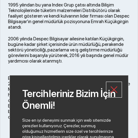
1995 yılından bu yana Index Grup çatısı altında Bilişim
Teknolojilerinde tüketim malzemeleri Distribütörü olarak
faaliyet gösteren ve kendi kulvarının lider firması olan Despec
Bilgisayar’ın genel müdürlük pozisyonuna Emrah Küçükgirgin
atandı.
2006 yılında Despec Bilgisayar ailesine katılan Küçükgirgin,
bugüne kadar şirket içerisinde ürün müdürlüğü, perakende
sektörü yöneticiliği, pazarlama ve iş geliştirme müdürlüğü
görevlerini başarıyla yürüterek, 2016 yılı başında genel müdür
yardımcısı olarak atanmıştı.
Emrah Küçükgirgin Kimdir?
2000 yılında İstanbul Teknik Üniversitesi Metalürji ve Malzeme
Mühendisliği bölümünden mezun olan Küçükgirgin, çalışma
Tercihleriniz Bizim İçin
hayatına 2004 yılında Dolunay Yazılım'da MRP Danışmanı
olarak başlamıştır. 2006 yılında Despec Bilgisayar’a katılan
Önemli!
Emrah Küçükgirgin, 1974 doğumludur, evli ve bir kız çocuk
babasıdır. Aktif olarak triatlon sporuyla uğraşmakta ve
düzenli olarak maraton koşmaktadır.
Size en iyi deneyimi sunmak için web sitemizde
çerezleri kullanıyoruz. Çerezler, sunmuş
olduğumuz hizmetlerin size özel ve tercihlerinize
göre kişiselleştirilmiş içerikler olarak sunulmasına