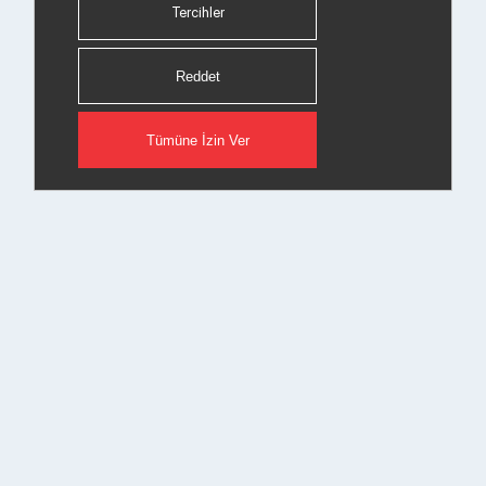
Tercihler
Reddet
Tümüne İzin Ver
© 2026 Copyright Datagate A.Ş. Tüm hakları saklıdır.
Bizden haberiniz olsun.