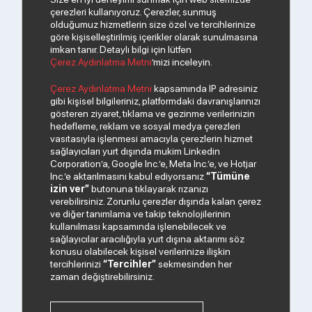
çerezleri kullanıyoruz. Çerezler, sunmuş
olduğumuz hizmetlerin size özel ve tercihlerinize
göre kişiselleştirilmiş içerikler olarak sunulmasına
imkan tanır. Detaylı bilgi için lütfen
Çerez Aydınlatma Metni
’mizi inceleyin.
Çerez Aydınlatma Metni
kapsamında IP adresiniz
gibi kişisel bilgileriniz, platformdaki davranışlarınızı
gösteren ziyaret, tıklama ve gezinme verilerinizin
hedefleme, reklam ve sosyal medya çerezleri
vasıtasıyla işlenmesi amacıyla çerezlerin hizmet
sağlayıcıları yurt dışında mukim Linkedin
Corporation’a, Google Inc.’e, Meta Inc.’e, ve Hotjar
Inc.’e aktarılmasını kabul ediyorsanız
“Tümüne
izin ver”
butonuna tıklayarak rızanızı
verebilirsiniz. Zorunlu çerezler dışında kalan çerez
ve diğer tanımlama ve takip teknolojilerinin
kullanılması kapsamında işlenebilecek ve
sağlayıcılar aracılığıyla yurt dışına aktarımı söz
konusu olabilecek kişisel verilerinize ilişkin
tercihlerinizi
“Tercihler”
sekmesinden her
zaman değiştirebilirsiniz.