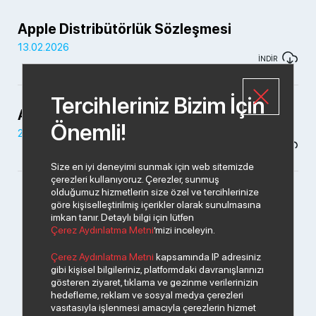
Apple Distribütörlük Sözleşmesi
13.02.2026
İNDİR
Tercihleriniz Bizim İçin
Apple Distribütörlük Sözleşmesi
Önemli!
27.01.2026
İNDİR
Size en iyi deneyimi sunmak için web sitemizde
çerezleri kullanıyoruz. Çerezler, sunmuş
olduğumuz hizmetlerin size özel ve tercihlerinize
göre kişiselleştirilmiş içerikler olarak sunulmasına
imkan tanır. Detaylı bilgi için lütfen
Çerez Aydınlatma Metni
’mizi inceleyin.
Çerez Aydınlatma Metni
kapsamında IP adresiniz
gibi kişisel bilgileriniz, platformdaki davranışlarınızı
gösteren ziyaret, tıklama ve gezinme verilerinizin
hedefleme, reklam ve sosyal medya çerezleri
vasıtasıyla işlenmesi amacıyla çerezlerin hizmet