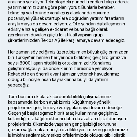
arasında yer alıyor. Teknolojideki güncel trendleri takip ederek
yatırımlarımızı buna göre planlıyoruz. Bunlarla beraber,
teknoloji sektöründe yenilikçi iş alanlarında büyüme
potansiyeli yüksek startup’lara doğrudan yatırım fırsatlarını
araştırmaya da devam ediyoruz. Öte yandan dijitalleşmenin
etkisiyle hızla gelişen e-ticaret ve buna bağlı olarak
gereksinim duyulan güçlü lojistik altyapısını grup
şirketlerimizden Teklos AŞ ile karşılamaya devam edeceğiz.
Her zaman söylediğimiz üzere, bizim en büyük güçlerimizden
biri Türkiye’nin hemen her yerinde birlikte iş geliştirdiğimiz ve
sayısı 8000’i aşan nitelikli iş ortaklarımızdır. Kanalımızı
geliştirmek, bu yıl da önceliklerimiz arasında yer alıyor.
Rekabette en önemli avantajımızın yetenek havuzlarımız
olduğu bilinciyle insan kaynaklarına bu yıl da yatırım
yapacağız.
Tüm bunlara ek olarak sürdürülebilirlik çalışmalarımız
kapsamında, karbon ayak izimizi küçültmeye yönelik
projelerimizi geliştirmeye ve uygulamaya devam edeceğiz.
Geçen yıl başlattığımız hibrit araç kullanımına geçişimiz,
kullandığımız kâğıt miktarını daha da azaltan dijital dönüşüm
projelerimiz, ülkemizde yaşanan genç işsizliği sorununa
çözüm sağlamak amacıyla özellikle yeni mezun gençlerimize
iş imkânı sağlamak, merkez ofislerimizde olduğu gibi lojistik