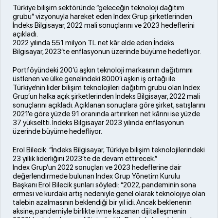
Türkiye bilişim sektöründe “geleceğin teknoloji dağıtım
grubu” vizyonuyla hareket eden Index Grup şirketlerinden
İndeks Bilgisayar, 2022 mali sonuçlarını ve 2023 hedeflerini
açıkladı.
2022 yılında 551 milyon TL net kâr elde eden İndeks
Bilgisayar, 2023’te enflasyonun üzerinde büyüme hedefliyor.
Portföyündeki 200’ü aşkın teknoloji markasının dağıtımını
üstlenen ve ülke genelindeki 8000’i aşkın iş ortağı ile
Türkiye’nin lider bilişim teknolojileri dağıtım grubu olan Index
Grup’un halka açık şirketlerinden İndeks Bilgisayar, 2022 mali
sonuçlarını açıkladı. Açıklanan sonuçlara göre şirket, satışlarını
2021’e göre yüzde 91 oranında artırırken net kârını ise yüzde
37 yükseltti. İndeks Bilgisayar 2023 yılında enflasyonun
üzerinde büyüme hedefliyor.
Erol Bilecik: “İndeks Bilgisayar, Türkiye bilişim teknolojilerindeki
23 yıllık liderliğini 2023’te de devam ettirecek.”
Index Grup’un 2022 sonuçları ve 2023 hedeflerine dair
değerlendirmede bulunan Index Grup Yönetim Kurulu
Başkanı Erol Bilecik şunları söyledi: “2022, pandeminin sona
ermesi ve kurdaki artış nedeniyle genel olarak teknolojiye olan
talebin azalmasının beklendiği bir yıl idi. Ancak beklenenin
aksine, pandemiyle birlikte ivme kazanan dijitalleşmenin