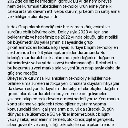
2022’de de hız kesmediğini gördük. Bu yıl da hem bireysel
hem de kurumsal tüketicilerin teknoloji ürünlerine yönelik
talebi artarak devam etti ve bu durum, şirketimizin satışlarına
ve kârlılığına olumlu yansıdı.
Index Grup olarak önceliğimiz her zaman kârlı, verimli ve
sürdürülebilir büyüme oldu. Dolayısıyla 2023 yılı için ana
beklentimiz ve hedefimiz de 2022 yılında olduğu gibi nitelikli
bir büyümedir. Bu yaklaşımımız sayesinde grup
şirketlerimizden İndeks Bilgisayar, Türkiye bilişim teknolojileri
sektöründe tam 23 yıldır açık ara lider durumunda. Bu
liderliğin sürdürülebilirlik anlamında çok değerli olduğunun
bilincindeyiz ve bu yıl da zirveyi bırakmayacağız. Rekabetteki
bu kozumuzu yeni markalarla ve yeni ürün gruplarıyla daha da
güçlendireceğiz.
Bireysel ve kurumsal kullanıcıların teknolojiyle ilişkilerinde
online kalma süreleri arttıkça yeni cihazlara duyulan ihtiyaçlar
da devam ediyor. Türkiye’nin lider bilişim teknolojileri dağıtım
grubu olarak sürdürülebilir büyümemize bu gelişmeleri
yakinen takip ederek devam etmeyi hedefliyoruz. Yeni marka
kontratlarına ve gelecek teknolojilerine yatırım yapma
konusundaki planlı çalışmalarımız bu yıl da sürecek. Bugün
dünyada ve ülkemizde 5G ve fiber internet, bulut bilişim,
yapay zekâ, nesnelerin interneti, blokzincir, dijital gerçeklik,
siber güvenlik ve veri gizliliği teknolojileri öne çıkan trendler