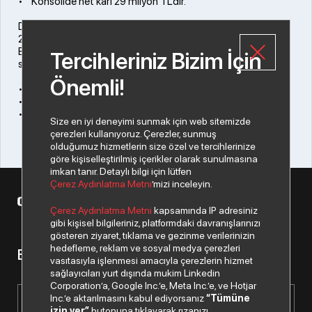
• Konsolide net kârı 29 milyon TL’dir.
Despec Bilgisayar
2010 yılının aralık ayında halka arzı gerçekleşen ve Datagate
Bilgisayar’ın bağlı ortağı olan Despec’in (DESPC) 2022 yılı
Tercihleriniz Bizim İçin
sonuçları ise şu şekilde:
Önemli!
• 2022 yılı sonuçlarına göre net satışı 1,3 milyar TL’dir.
• Brüt kârı 109 milyon TL’dir.
• Net kârı 41 milyon TL’dir.
Size en iyi deneyimi sunmak için web sitemizde
çerezleri kullanıyoruz. Çerezler, sunmuş
olduğumuz hizmetlerin size özel ve tercihlerinize
göre kişiselleştirilmiş içerikler olarak sunulmasına
imkan tanır. Detaylı bilgi için lütfen
Çerez Aydınlatma Metni
’mizi inceleyin.
© 2026 Copyright Datagate A.Ş. Tüm hakları saklıdır.
Çerez Aydınlatma Metni
kapsamında IP adresiniz
gibi kişisel bilgileriniz, platformdaki davranışlarınızı
gösteren ziyaret, tıklama ve gezinme verilerinizin
hedefleme, reklam ve sosyal medya çerezleri
Bizden haberiniz olsun.
vasıtasıyla işlenmesi amacıyla çerezlerin hizmet
sağlayıcıları yurt dışında mukim Linkedin
Corporation’a, Google Inc.’e, Meta Inc.’e, ve Hotjar
Inc.’e aktarılmasını kabul ediyorsanız
“Tümüne
izin ver”
butonuna tıklayarak rızanızı