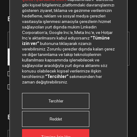
gibi kişisel bilgileriniz, platformdaki davranışlarınızı
gösteren ziyaret, tıklama ve gezinme verilerinizin
hedefleme, reklam ve sosyal medya çerezleri
Bizden haberiniz olsun.
vasıtasıyla işlenmesi amacıyla çerezlerin hizmet
sağlayıcıları yurt dışında mukim Linkedin
Corporation’a, Google Inc.’e, Meta Inc.’e, ve Hotjar
Inc.’e aktarılmasını kabul ediyorsanız
“Tümüne
izin ver”
butonuna tıklayarak rızanızı
verebilirsiniz. Zorunlu çerezler dışında kalan çerez
ve diğer tanımlama ve takip teknolojilerinin
kullanılması kapsamında işlenebilecek ve
sağlayıcılar aracılığıyla yurt dışına aktarımı söz
konusu olabilecek kişisel verilerinize ilişkin
Paylaştığım kişisel verilerimin işlenmesi hususunda
tercihlerinizi
“Tercihler”
sekmesinden her
“Kişisel Verilerin Korunması Politikası”
okudum ve anladım.
zaman değiştirebilirsiniz.
"Ticari Elektronik İleti Onay Metni"
ni okudum, bu amaçla
tarafıma SMS gönderilmesine izni veriyorum.
Tercihler
Bizi Takip Edin.
Reddet