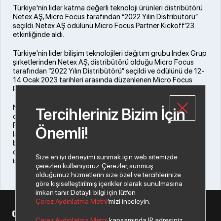
Türkiye'nin lider katma değerli teknoloji ürünleri distribütörü
Netex AŞ, Micro Focus tarafından “2022 Yılın Distribütörü”
seçildi. Netex AŞ ödülünü Micro Focus Partner Kickoff’23
etkinliğinde aldı.
Türkiye'nin lider bilişim teknolojileri dağıtım grubu Index Grup
şirketlerinden Netex AŞ, distribütörü olduğu Micro Focus
tarafından “2022 Yılın Distribütörü” seçildi ve ödülünü de 12-
14 Ocak 2023 tarihleri arasında düzenlenen Micro Focus
Partner Kickoff’23 etkinliğinde aldı.
Netex AŞ Genel Müdürü Erhan Doğan, “2023’e
Tercihleriniz Bizim İçin
distribütörlüğünü yaptığımız değerli üreticilerimizden Micro
Focus ile ‘Merhaba’ demekten ve Yılın Distribütörü ödülüne
Önemli!
layık görülmekten mutluluk duyuyoruz. IT otomasyon ve
büyük veri analitiği de dahil olmak üzere kurumların ihtiyaç
duyduğu birçok yazılımın lider üreticisi olan Micro Focus ile
Size en iyi deneyimi sunmak için web sitemizde
işbirliğimizi gün geçtikçe çok daha ileriye taşıyacağız” dedi.
çerezleri kullanıyoruz. Çerezler, sunmuş
olduğumuz hizmetlerin size özel ve tercihlerinize
göre kişiselleştirilmiş içerikler olarak sunulmasına
imkan tanır. Detaylı bilgi için lütfen
Çerez Aydınlatma Metni
’mizi inceleyin.
© 2026 Copyright Datagate A.Ş. Tüm hakları saklıdır.
Çerez Aydınlatma Metni
kapsamında IP adresiniz