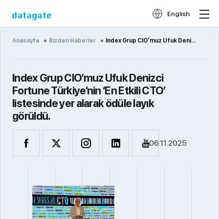
English
Anasayfa
Bizden Haberler
Index Grup CIO’muz Ufuk Denizci Fortune Türkiye’nin ‘En Etkili CTO’ listesinde yer alarak ödüle layı...
Index Grup CIO’muz Ufuk Denizci
Fortune Türkiye’nin ‘En Etkili CTO’
listesinde yer alarak ödüle layık
görüldü.
06.11.2025