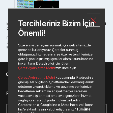
Tercihleriniz Bizim İçin
Index Grup CIO’muz Ufuk Denizci Fortune Türkiye’nin ‘En Etkili
CTO’ listesinde yer alarak ödüle layık görüldü.
Önemli!
Bilgi Sistemleri Direktörümüz Ufuk Denizci, Fortune Türkiye
tarafından açıklanan ‘’Türkiye’nin En Etkili 50 CTO’su’’
Size en iyi deneyimi sunmak için web sitemizde
listesinde yer alarak gerçekleşen törende ödülünü aldı.
çerezleri kullanıyoruz. Çerezler, sunmuş
olduğumuz hizmetlerin size özel ve tercihlerinize
göre kişiselleştirilmiş içerikler olarak sunulmasına
imkan tanır. Detaylı bilgi için lütfen
Çerez Aydınlatma Metni
’mizi inceleyin.
© 2026 Copyright Datagate A.Ş. Tüm hakları saklıdır.
Çerez Aydınlatma Metni
kapsamında IP adresiniz
gibi kişisel bilgileriniz, platformdaki davranışlarınızı
gösteren ziyaret, tıklama ve gezinme verilerinizin
hedefleme, reklam ve sosyal medya çerezleri
Bizden haberiniz olsun.
vasıtasıyla işlenmesi amacıyla çerezlerin hizmet
sağlayıcıları yurt dışında mukim Linkedin
Corporation’a, Google Inc.’e, Meta Inc.’e, ve Hotjar
Inc.’e aktarılmasını kabul ediyorsanız
“Tümüne